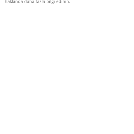
hakkında daha fazla bilgi edinin.
(
0
)
Teslimat