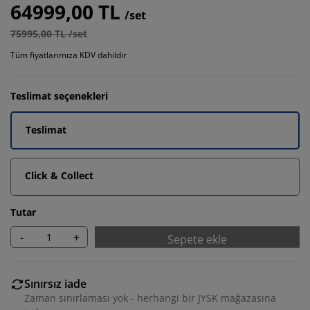
64999,00 TL
/set
75995,00 TL /set
Tüm fiyatlarımıza KDV dahildir
Teslimat seçenekleri
Teslimat
Click & Collect
Tutar
-
+
Sepete ekle
Sınırsız iade
Zaman sınırlaması yok - herhangi bir JYSK mağazasına