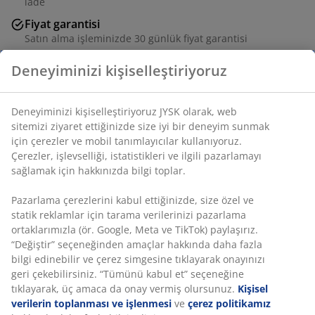
iade
Fiyat garantisi
Satın alma işleminizde 30 günlük fiyat garantisi
Esnek teslimat seçenekleri
Deneyiminizi kişiselleştiriyoruz
Seçtiğiniz hızlı ve kolay teslimat
Deneyiminizi kişiselleştiriyoruz JYSK olarak, web
sitemizi ziyaret ettiğinizde size iyi bir deneyim sunmak
SKU: S364175
için çerezler ve mobil tanımlayıcılar kullanıyoruz.
Çerezler, işlevselliği, istatistikleri ve ilgili pazarlamayı
sağlamak için hakkınızda bilgi toplar.
Set aşağıdaki öğelerden oluşur
Pazarlama çerezlerini kabul ettiğinizde, size özel ve
statik reklamlar için tarama verilerinizi pazarlama
ortaklarımızla (ör. Google, Meta ve TikTok) paylaşırız.
“Değiştir” seçeneğinden amaçlar hakkında daha fazla
Özellikler
bilgi edinebilir ve çerez simgesine tıklayarak onayınızı
geri çekebilirsiniz. “Tümünü kabul et” seçeneğine
tıklayarak, üç amaca da onay vermiş olursunuz.
Kişisel
verilerin toplanması ve işlenmesi
ve
çerez politikamız
İncelemeler