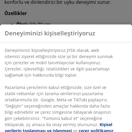
konforlu ve dinlendirici bir uyku deneyimi sunar.
Özellikler
Ölçü:
50x70 cm
Orta yükseklikte yastık:
Sırt üstü yatanlar için
uygundur
1 bölme:
Şekil verilebilir ve esnek yapı
Fossflakes ve silikonlu boncuk elyaf:
Dolgu
ağırlığı 700 g
Pamuk kumaş:
Nefes alabilen ve yumuşak kumaş
Yıkama:
60°C’de yıkanabilir
OEKO-TEX® STANDARD 100:
Zararlı maddelere
karşı test edilmiştir
Orta yükseklikte yastık
Genellikle sırt üstü yatıyorsanız, orta yükseklikte yastık