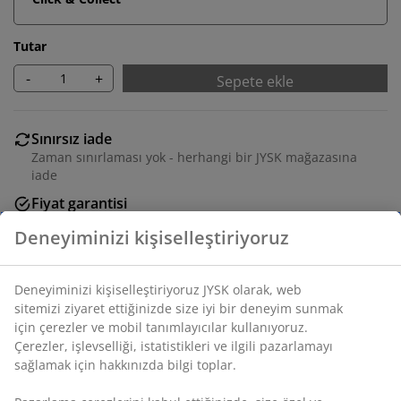
Tutar
-
+
Sepete ekle
Sınırsız iade
Zaman sınırlaması yok - herhangi bir JYSK mağazasına
iade
Fiyat garantisi
Satın alma işleminizde 30 günlük fiyat garantisi
Esnek teslimat seçenekleri
Seçtiğiniz hızlı ve kolay teslimat
SKU: S361395