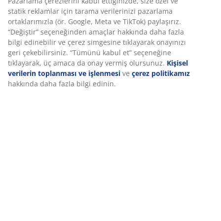
Set aşağıdaki öğelerden oluşur
Özellikler
İncelemeler
Deneyiminizi kişiselleştiriyoruz
(
0
)
Deneyiminizi kişiselleştiriyoruz JYSK olarak, web sitemizi ziyaret
ettiğinizde size iyi bir deneyim sunmak için çerezler ve mobil
Teslimat
tanımlayıcılar kullanıyoruz. Çerezler, işlevselliği, istatistikleri ve il
pazarlamayı sağlamak için hakkınızda bilgi toplar.
Pazarlama çerezlerini kabul ettiğinizde, size özel ve statik rekla
için tarama verilerinizi pazarlama ortaklarımızla (ör. Google, Me
TikTok) paylaşırız. “Değiştir” seçeneğinden amaçlar hakkında dah
bilgi edinebilir ve çerez simgesine tıklayarak onayınızı geri
çekebilirsiniz. “Tümünü kabul et” seçeneğine tıklayarak, üç ama