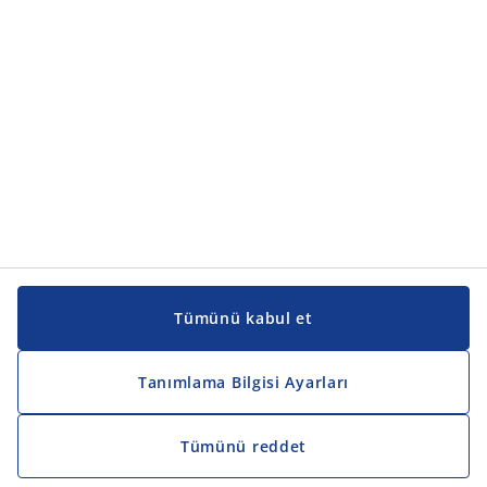
Kılavuzlar ve destek
Kılavuzlar ve destek
JYSK
JYSK
Genel merkez
JYSK'u takip edin