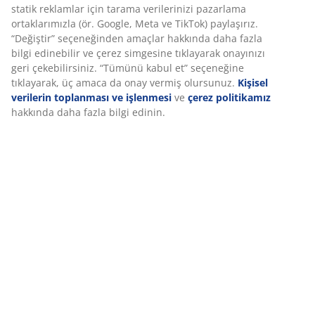
Poliether sünger yaygın kullanılan bir sünger türüdür
ve sert bir destek sunar. Günlük uyku ihtiyaçları için
uygundur.
OEKO-TEX® STANDARD 100
Bu yatak OEKO-TEX® STANDARD 100 sertifikasına
sahiptir. Kumaşlardan dolgulara, ipliklerden
fermuarlara kadar tüm bileşenler bağımsız
laboratuvarlar tarafından zararlı maddelere karşı test
edilmiştir.
Yıkanabilir kılıf
Yatak, çıkarılabilir fermuarlı bir kılıfa sahiptir. Kılıfın
60°C’de yıkanması hijyen sağlar ve istenmeyen toz
akarlarının uzaklaştırılmasına yardımcı olur.
Ters çevrilebilir
Yatağı üst–alt ve baş–ayak yönlerinde çevirerek
kullanabilirsiniz. Bu, aynı bölgelerin gereğinden fazla
yıpranmasını önler ve yatak ömrünü uzatır.
DREAMZONE®