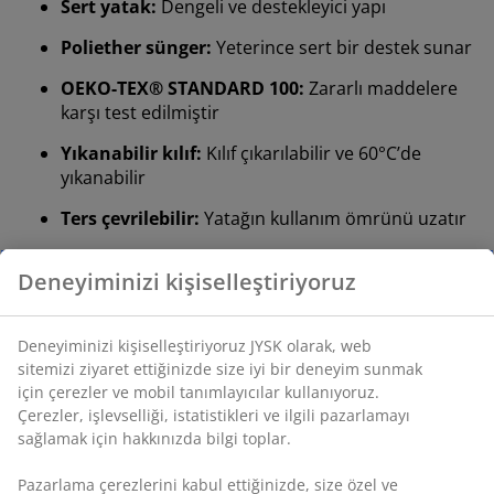
Sert yatak:
Dengeli ve destekleyici yapı
Poliether sünger:
Yeterince sert bir destek sunar
OEKO-TEX® STANDARD 100:
Zararlı maddelere
karşı test edilmiştir
Yıkanabilir kılıf:
Kılıf çıkarılabilir ve 60°C’de
yıkanabilir
Ters çevrilebilir:
Yatağın kullanım ömrünü uzatır
DREAMZONE®:
Kaliteli yatak seçeneklerini makul
fiyatlarla JYSK'ta keşfedin.
15 yıl garanti:
Uzun ömürlü bir seçim
Sert yatak
Sert yataklar, vücut ağırlığını eşit şekilde dağıtarak
stabil bir uyku yüzeyi ve gece boyunca artırılmış destek
sunar.
Poliether sünger