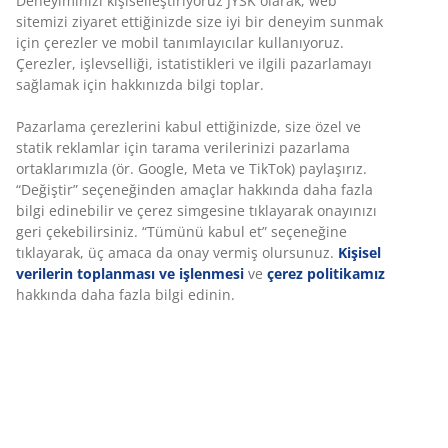
Deneyiminizi kişiselleştiriyoruz JYSK olarak, web
sitemizi ziyaret ettiğinizde size iyi bir deneyim sunmak
100 gün deneme ve 25 yıl garanti:
Güvenilir ve
için çerezler ve mobil tanımlayıcılar kullanıyoruz.
uzun ömürlü bir seçim
Çerezler, işlevselliği, istatistikleri ve ilgili pazarlamayı
sağlamak için hakkınızda bilgi toplar.
Çok sert yatak
Çok sert yataklar anında destek sunar ve gece boyunca
Pazarlama çerezlerini kabul ettiğinizde, size özel ve
minimum çökme sağlar. Konfor kişiden kişiye
statik reklamlar için tarama verilerinizi pazarlama
değişebilir; genel olarak vücut ağırlığı arttıkça daha
ortaklarımızla (ör. Google, Meta ve TikTok) paylaşırız.
sert, azaldıkça ise daha yumuşak yatak tercih
“Değiştir” seçeneğinden amaçlar hakkında daha fazla
edilmelidir. Yatak, omurganızı düz bir çizgide tutacak
bilgi edinebilir ve çerez simgesine tıklayarak onayınızı
kadar yumuşak veya sert olmalıdır.
geri çekebilirsiniz. “Tümünü kabul et” seçeneğine
tıklayarak, üç amaca da onay vermiş olursunuz.
Kişisel
Hedeflenmiş destek
verilerin toplanması ve işlenmesi
ve
çerez politikamız
Yatak; Comfort+ sünger ve poliether süngerden oluşan
hakkında daha fazla bilgi edinin.
3 konfor katmanı ile hedeflenmiş destek sunmak için
tasarlanmıştır. Bu katmanlar derinlik ve genel desteğe
katkı sağlayarak gece boyunca dengeli konfor sunar.
Comfort+ sünger
Comfort+ sünger, vücut şeklini takip eder ve ek bir
yumuşaklık katmanı sunar. Esnek yapısı sayesinde açık