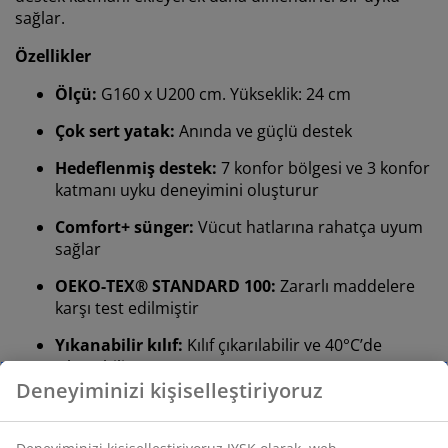
sağlar.
Özellikler
Ölçü:
G160 x U200 cm. Yükseklik: 24 cm
Çok sert yatak:
Anında ve güçlü destek
Hedeflenmiş destek:
7 konfor bölgesi ve 3 konfor
katmanı uyku deneyimini oluşturur
Comfort+ sünger:
Vücut hatlarına rahatça uyum
sağlar
OEKO-TEX® STANDARD 100:
Zararlı maddelere
karşı test edilmiştir
Yıkanabilir kılıf:
Kılıf çıkarılabilir ve 40°C’de
yıkanabilir
Deneyiminizi kişiselleştiriyoruz
Ters çevrilebilir:
Yatak ömrünü uzatır
DREAMZONE®:
Kaliteli yatak seçeneklerini makul
fiyatlarla JYSK'ta keşfedin.