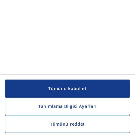
Kılavuzlar ve destek
Kılavuzlar ve destek
JYSK
JYSK
Genel merkez
JYSK'u takip edin
Tümünü kabul et
Tanımlama Bilgisi Ayarları
Tümünü reddet